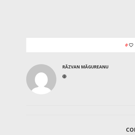
0
RĂZVAN MĂGUREANU
CO