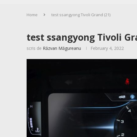
Home
test ssangyong Tivoli Grand (21)
test ssangyong Tivoli Gr
scris de
Răzvan Măgureanu
February 4, 2022