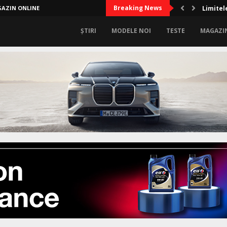
Breaking News
AZIN ONLINE
Limitel
ȘTIRI
MODELE NOI
TESTE
MAGAZI