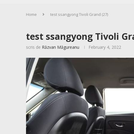
Home
test ssangyong Tivoli Grand (27)
test ssangyong Tivoli Gr
scris de
Răzvan Măgureanu
February 4, 2022