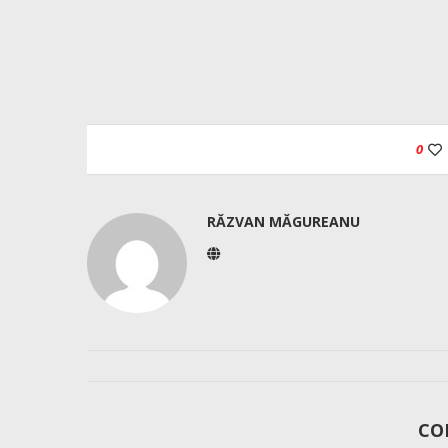
0
RĂZVAN MĂGUREANU
CO