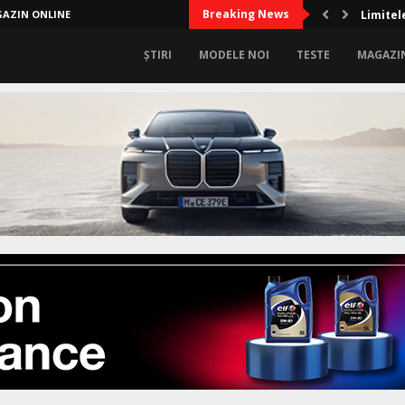
Breaking News
AZIN ONLINE
Limitel
ȘTIRI
MODELE NOI
TESTE
MAGAZI