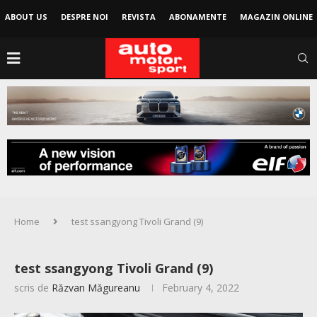
ABOUT US
DESPRE NOI
REVISTA
ABONAMENTE
MAGAZIN ONLINE
Home
test ssangyong Tivoli Grand (9)
test ssangyong Tivoli Grand (9)
scris de
Răzvan Măgureanu
February 4, 2022