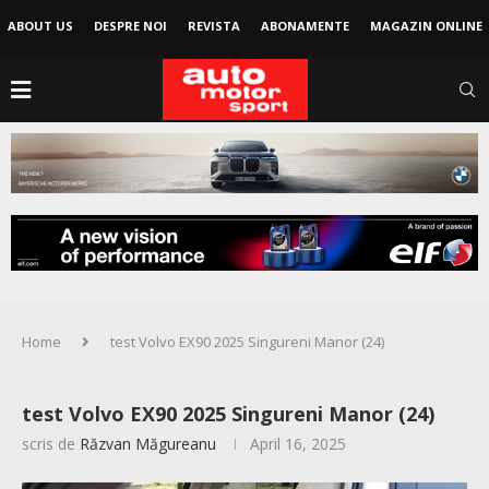
ABOUT US
DESPRE NOI
REVISTA
ABONAMENTE
MAGAZIN ONLINE
Home
test Volvo EX90 2025 Singureni Manor (24)
test Volvo EX90 2025 Singureni Manor (24)
scris de
Răzvan Măgureanu
April 16, 2025