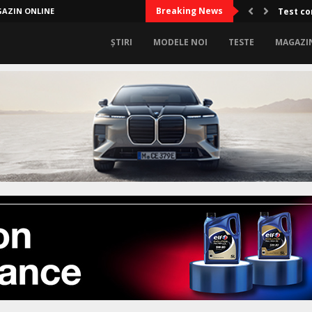
Breaking News
AZIN ONLINE
Test co
ȘTIRI
MODELE NOI
TESTE
MAGAZI