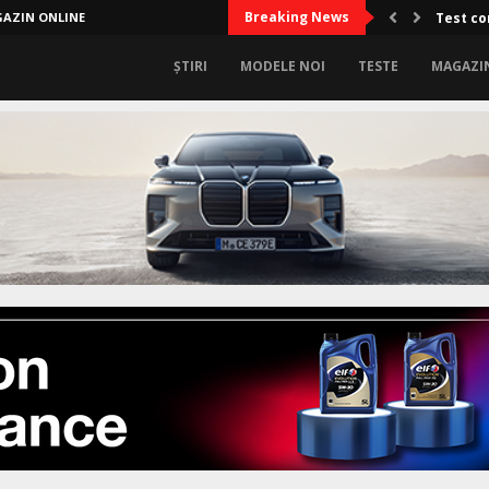
Breaking News
AZIN ONLINE
Test co
ȘTIRI
MODELE NOI
TESTE
MAGAZI