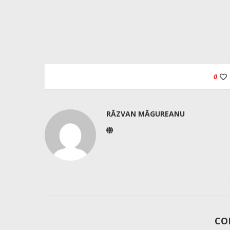
0
RĂZVAN MĂGUREANU
CO