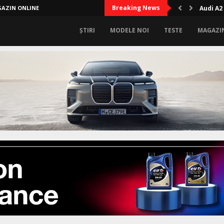
Breaking News
AZIN ONLINE
Audi A2
ȘTIRI
MODELE NOI
TESTE
MAGAZI