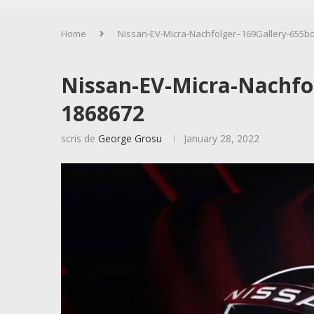
Home
Nissan-EV-Micra-Nachfolger–169Gallery-655b
Nissan-EV-Micra-Nachfo
1868672
scris de
George Grosu
January 28, 2022