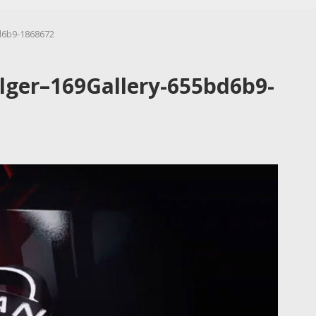
d6b9-1868672
lger–169Gallery-655bd6b9-