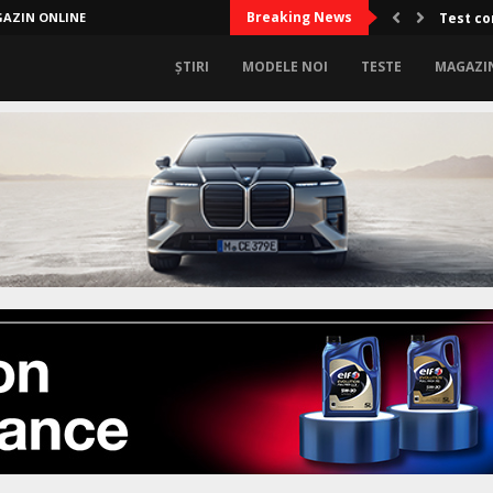
Breaking News
AZIN ONLINE
Test co
ȘTIRI
MODELE NOI
TESTE
MAGAZI