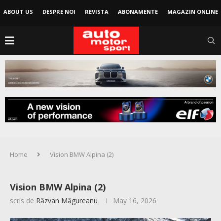
ABOUT US
DESPRE NOI
REVISTA
ABONAMENTE
MAGAZIN ONLINE
Home
Vision BMW Alpina (2)
Vision BMW Alpina (2)
scris de
Răzvan Măgureanu
May 16, 2026