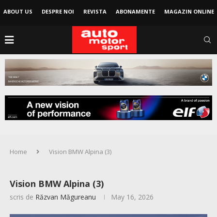
ABOUT US
DESPRE NOI
REVISTA
ABONAMENTE
MAGAZIN ONLINE
Home
Vision BMW Alpina (3)
Vision BMW Alpina (3)
scris de
Răzvan Măgureanu
May 16, 2026