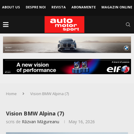
ABOUT US
DESPRE NOI
REVISTA
ABONAMENTE
MAGAZIN ONLINE
Home
Vision BMW Alpina (7)
Vision BMW Alpina (7)
scris de
Răzvan Măgureanu
May 16, 2026