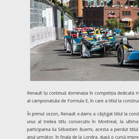
Renault își continuă dominația în competiția dedicată mo
al campionatului de Formula E, în care a titlul la construc
În primul sezon, Renault e.dams a câştigat titlul la con
unui al treilea titlu consecutiv în Montreal, la ulti
participarea lui Sébastien Buemi, acesta a pierdut titlul
anul următor, în finala de la Londra, după o cursă impre