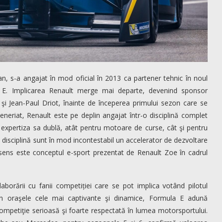
pean, s-a angajat în mod oficial în 2013 ca partener tehnic în noul
E. Implicarea Renault merge mai departe, devenind sponsor
 şi Jean-Paul Driot, înainte de începerea primului sezon care se
neriat, Renault este pe deplin angajat într-o disciplină complet
a expertiza sa dublă, atât pentru motoare de curse, cât şi pentru
ă disciplină sunt în mod incontestabil un accelerator de dezvoltare
 sens este conceptul e-sport prezentat de Renault Zoe în cadrul
borării cu fanii competiției care se pot implica votând pilotul
d în oraşele cele mai captivante şi dinamice, Formula E adună
mpetiţie serioasă şi foarte respectată în lumea motorsportului.