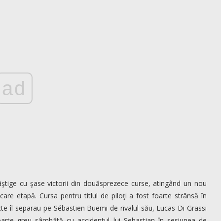
ad
âştige cu şase victorii din douăsprezece curse, atingând un nou
iecare etapă.
Cursa pentru titlul de piloţi a fost foarte strânsă în
te îl separau pe Sébastien Buemi de rivalul său, Lucas Di Grassi
oarte greu sâmbătă cu accidentul lui Sebastian în sesiunea de