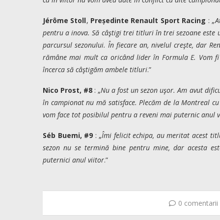
Jérôme Stoll
,
Președinte Renault Sport Racing
: „
A
pentru a inova. Să câştigi trei titluri în trei sezoane est
parcursul sezonului. În fiecare an, nivelul creşte, dar Re
rămâne mai mult ca oricând lider în Formula E. Vom fi a
încerca să câştigăm ambele titluri
.”
Nico Prost, #8
: „
Nu a fost un sezon uşor. Am avut dificu
în campionat nu mă satisface. Plecăm de la Montreal cu ti
vom face tot posibilul pentru a reveni mai puternic anul v
Séb Buemi, #9
: „
Îmi felicit echipa, au meritat acest ti
sezon nu se termină bine pentru mine, dar acesta est
puternici anul viitor
.”
0 comentarii