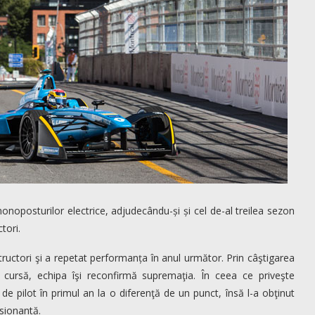
noposturilor electrice, adjudecându-și și cel de-al treilea sezon
tori.
structori şi a repetat performanța în anul următor. Prin câştigarea
ma cursă, echipa îşi reconfirmă supremaţia. În ceea ce priveşte
 de pilot în primul an la o diferenţă de un punct, însă l-a obţinut
sionantă.