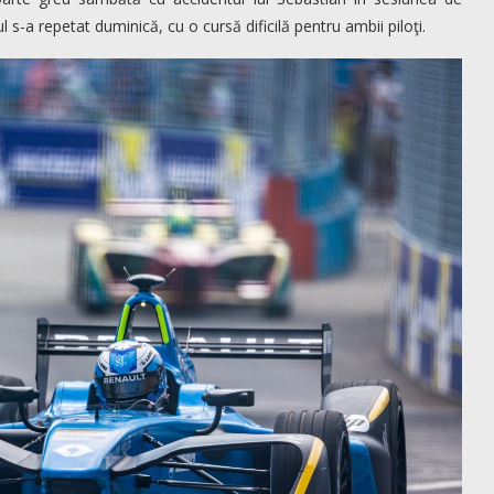
l s-a repetat duminică, cu o cursă dificilă pentru ambii piloţi.