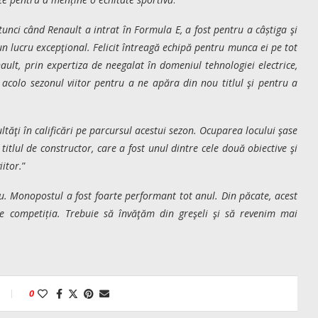
tunci când Renault a intrat în Formula E, a fost pentru a câștiga şi
e un lucru excepţional. Felicit întreagă echipă pentru munca ei pe tot
nault, prin expertiza de neegalat în domeniul tehnologiei electrice,
colo sezonul viitor pentru a ne apăra din nou titlul şi pentru a
ltăţi în calificări pe parcursul acestui sezon. Ocuparea locului şase
tlul de constructor, care a fost unul dintre cele două obiective şi
iitor.
”
tlu. Monopostul a fost foarte performant tot anul. Din păcate, acest
e competiția. Trebuie să învăţăm din greşeli şi să revenim mai
0