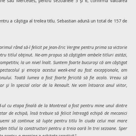
sche sau Mercedes, pentru sezoanele 5 şi 6, confirmă valoarea
ru a câştiga al treilea titlu. Sebastian adună un total de 157 de
primul rând să-l felicit pe Jean-Eric Vergne pentru prima sa victorie
ntru titlul obţinut. Ne-am propus să câştigăm ambele titluri astăzi,
competitiv, la un nivel înalt. Suntem foarte bucuroşi că am câştigat
 Spectacolul şi emoţia acestui week-end au fost excepţionale, am
nului. Toată lumea a fost foarte fericită să fie acolo. Vreau să
or şi în special celor de la Renault. Ne vom întoarce anul viitor,
-ul cu etapa finală de la Montreal a fost pentru mine unul dintre
etar de echipă, însă trebuie să felicit întreagă echipă de mecanici
Buemi să continue să lupte pentru titlu în ciuda celui mai mare
ăm titlul la constructori pentru a treia oară în trei sezoane. Sper
ate pentru a menține o echitate sportivă
.”