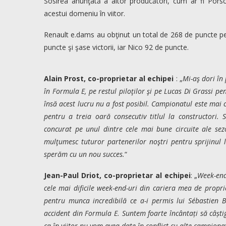
Sosirea anunţată a altor producători, cum ar fi Por
acestui domeniu în viitor.
Renault e.dams au obţinut un total de 268 de puncte pent
puncte şi şase victorii, iar Nico 92 de puncte.
Alain Prost, co-proprietar al echipei
: „
Mi-aş dori în 
în Formula E, pe restul piloţilor şi pe Lucas Di Grassi pe
însă acest lucru nu a fost posibil. Campionatul este mai 
pentru a treia oară consecutiv titlul la constructori.
concurat pe unul dintre cele mai bune circuite ale sezo
mulţumesc tuturor partenerilor noştri pentru sprijinul l
sperăm cu un nou succes.
“
Jean-Paul Driot, co-proprietar al echipei
: „
Week-end
cele mai dificile week-end-uri din cariera mea de propri
pentru munca incredibilă ce a-i permis lui Sébastien 
accident din Formula E. Suntem foarte încântați să câștig
ca în viitor nu vom avea date în conflict cu alte campion