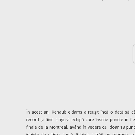
În acest an, Renault e.dams a reuşit încă o dată să c
record şi fiind singura echipă care înscrie puncte în f
finala de la Montreal, având în vedere că doar 18 punc
înainte de ultima cursă. Echipa a trăit un moment f