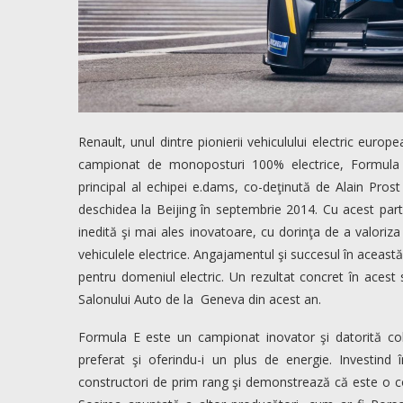
Renault, unul dintre pionierii vehiculului electric euro
campionat de monoposturi 100% electrice, Formula 
principal al echipei e.dams, co-deţinută de Alain Prost
deschidea la Beijing în septembrie 2014. Cu acest parte
inedită şi mai ales inovatoare, cu dorinţa de a valoriz
vehiculele electrice. Angajamentul şi succesul în aceast
pentru domeniul electric. Un rezultat concret în acest
Salonului Auto de la
Geneva din acest an.
Formula E este un campionat inovator şi datorită cola
preferat şi oferindu-i un plus de energie. Investin
constructori de prim rang şi demonstrează că este o co