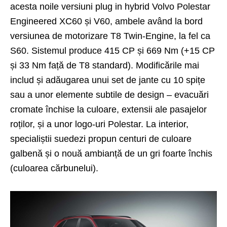
acesta noile versiuni plug in hybrid Volvo Polestar
Engineered XC60 și V60, ambele având la bord
versiunea de motorizare T8 Twin-Engine, la fel ca
S60
. Sistemul produce 415 CP și 669 Nm (+15 CP
și 33 Nm față de T8 standard). Modificările mai
includ și adăugarea unui set de jante cu 10 spițe
sau a unor elemente subtile de design – evacuări
cromate închise la culoare, extensii ale pasajelor
roților, și a unor logo-uri Polestar. La interior,
specialiștii suedezi propun centuri de culoare
galbenă și o nouă ambianță de un gri foarte închis
(culoarea cărbunelui).