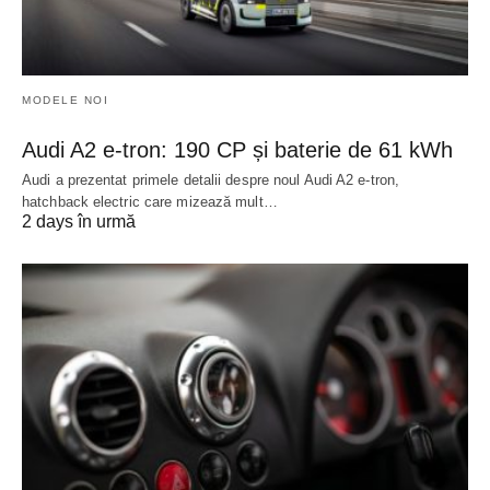
MODELE NOI
Audi A2 e-tron: 190 CP și baterie de 61 kWh
Audi a prezentat primele detalii despre noul Audi A2 e-tron,
hatchback electric care mizează mult…
2 days în urmă