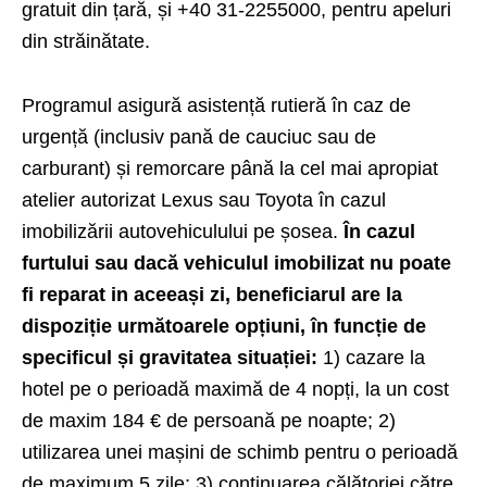
gratuit din țară, și +40 31-2255000, pentru apeluri
din străinătate.
Programul asigură asistență rutieră în caz de
urgență (inclusiv pană de cauciuc sau de
carburant) și remorcare până la cel mai apropiat
atelier autorizat Lexus sau Toyota în cazul
imobilizării autovehiculului pe șosea.
În cazul
furtului sau dacă vehiculul imobilizat nu poate
fi reparat in aceeași zi, beneficiarul are la
dispoziție următoarele opțiuni, în funcție de
specificul și gravitatea situației:
1) cazare la
hotel pe o perioadă maximă de 4 nopți, la un cost
de maxim 184 € de persoană pe noapte; 2)
utilizarea unei mașini de schimb pentru o perioadă
de maximum 5 zile; 3) continuarea călătoriei către