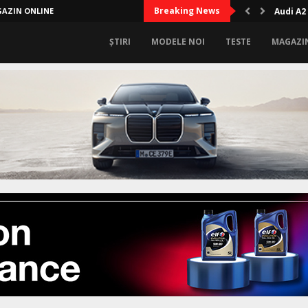
Breaking News
AZIN ONLINE
Audi A2
ȘTIRI
MODELE NOI
TESTE
MAGAZI