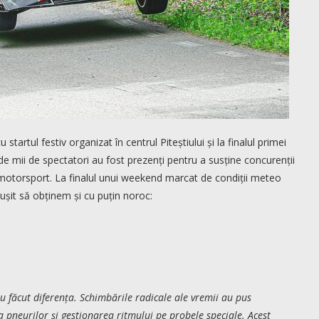
artul festiv organizat în centrul Piteștiului și la finalul primei
de mii de spectatori au fost prezenți pentru a susține concurenții
l motorsport. La finalul unui weekend marcat de condiții meteo
ușit să obținem și cu puțin noroc:
au făcut diferența. Schimbările radicale ale vremii au pus
a pneurilor și gestionarea ritmului pe probele speciale. Acest