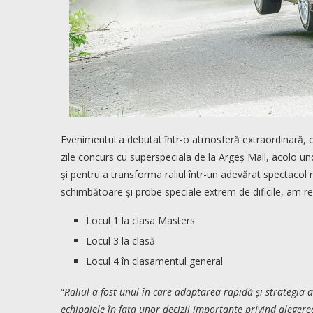
Evenimentul a debutat într-o atmosferă extraordinară, cu st
zile concurs cu superspeciala de la Argeș Mall, acolo un
și pentru a transforma raliul într-un adevărat spectaco
schimbătoare și probe speciale extrem de dificile, am re
Locul 1 la clasa Masters
Locul 3 la clasă
Locul 4 în clasamentul general
“
Raliul a fost unul în care adaptarea rapidă și strategia 
echipajele în fața unor decizii importante privind alegere