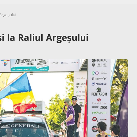
 Argeșului
și la Raliul Argeșului