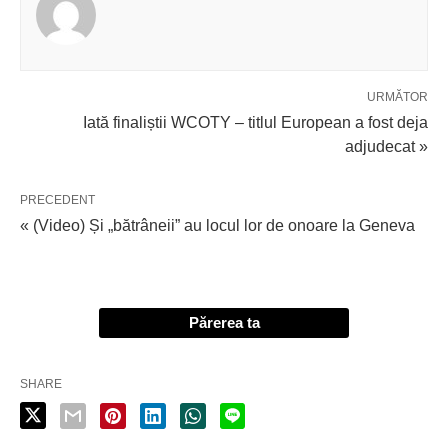
URMĂTOR
Iată finaliștii WCOTY – titlul European a fost deja
adjudecat »
PRECEDENT
« (Video) Și „bătrâneii” au locul lor de onoare la Geneva
Părerea ta
SHARE