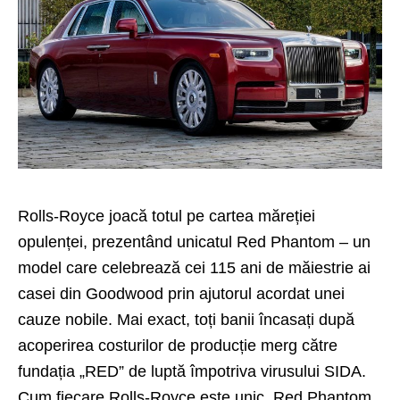
Rolls-Royce joacă totul pe cartea măreției
opulenței, prezentând unicatul Red Phantom – un
model care celebrează cei 115 ani de măiestrie ai
casei din Goodwood prin ajutorul acordat unei
cauze nobile. Mai exact, toți banii încasați după
acoperirea costurilor de producție merg către
fundația „RED” de luptă împotriva virusului SIDA.
Cum fiecare Rolls-Royce este unic, Red Phantom