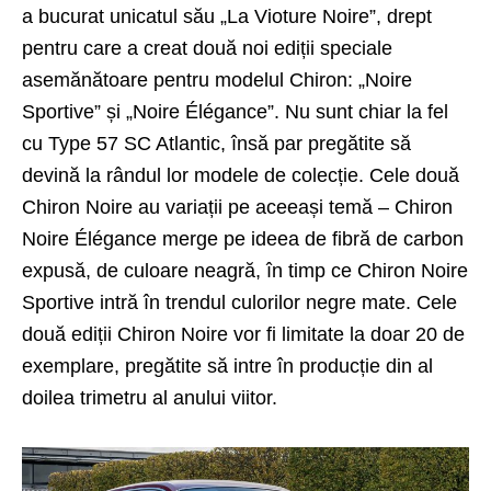
a bucurat unicatul său „La Vioture Noire”, drept
pentru care a creat două noi ediții speciale
asemănătoare pentru modelul Chiron: „Noire
Sportive” și „Noire Élégance”. Nu sunt chiar la fel
cu Type 57 SC Atlantic, însă par pregătite să
devină la rândul lor modele de colecție. Cele două
Chiron Noire au variații pe aceeași temă – Chiron
Noire Élégance merge pe ideea de fibră de carbon
expusă, de culoare neagră, în timp ce Chiron Noire
Sportive intră în trendul culorilor negre mate. Cele
două ediții Chiron Noire vor fi limitate la doar 20 de
exemplare, pregătite să intre în producție din al
doilea trimetru al anului viitor.