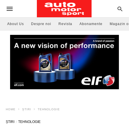
About Us
Despre noi
Revista
Abonamente
Magazin o
HOME
ȘTIRI
TEHNOLOGIE
ȘTIRI
TEHNOLOGIE