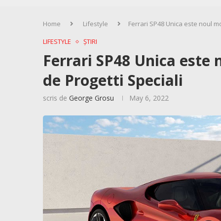
Home
Lifestyle
Ferrari SP48 Unica este noul m
LIFESTYLE
ȘTIRI
Ferrari SP48 Unica este
de Progetti Speciali
scris de
George Grosu
May 6, 2022