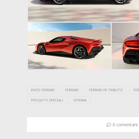
ENZO FERRARI
FERRARI
FERRARI F8 TRIBUTO
FE
PROGETTI SPECIALI
VITRINA
0 comentarii