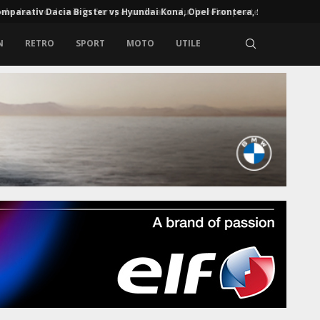
e de alcoolemie în Europa: unde alcoolul la volan poate...
N
RETRO
SPORT
MOTO
UTILE