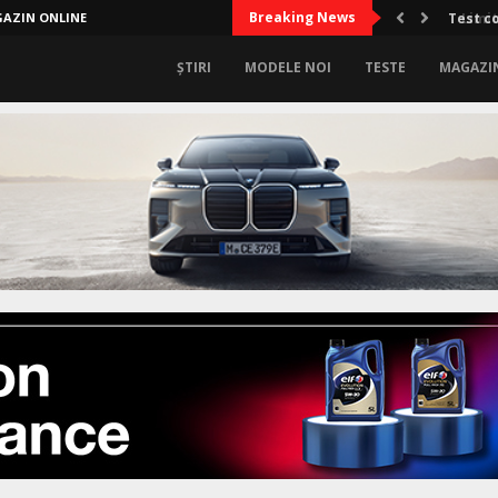
Breaking News
AZIN ONLINE
Limitel
ȘTIRI
MODELE NOI
TESTE
MAGAZI