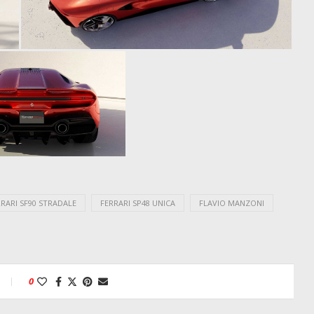
RRARI SF90 STRADALE
FERRARI SP48 UNICA
FLAVIO MANZONI
0