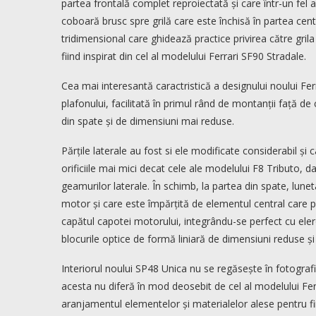
partea frontală complet reproiectată și care într-un fel
coboară brusc spre grilă care este închisă în partea cent
tridimensional care ghidează practice privirea către grila
fiind inspirat din cel al modelului Ferrari SF90 Stradale.
Cea mai interesantă caractristică a designului noului Fer
plafonului, facilitată în primul rând de montanții față d
din spate și de dimensiuni mai reduse.
Părțile laterale au fost si ele modificate considerabil și
orificiile mai mici decat cele ale modelului F8 Tributo, d
geamurilor laterale. În schimb, la partea din spate, lune
motor și care este împărțită de elementul central care p
capătul capotei motorului, integrându-se perfect cu el
blocurile optice de formă liniară de dimensiuni reduse și 
Interiorul noului SP48 Unica nu se regăsește în fotograf
acesta nu diferă în mod deosebit de cel al modelului Ferr
aranjamentul elementelor și materialelor alese pentru f