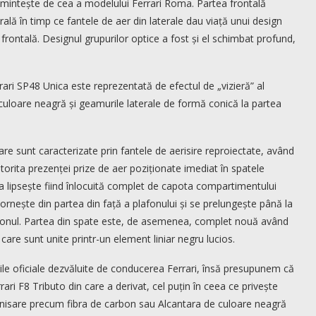
 amintește de cea a modelului Ferrari Roma. Partea frontală
rală în timp ce fantele de aer din laterale dau viață unui design
 frontală. Designul grupurilor optice a fost și el schimbat profund,
rari SP48 Unica este reprezentată de efectul de „vizieră” al
e culoare neagră și geamurile laterale de formă conică la partea
 care sunt caracterizate prin fantele de aerisire reproiectate, având
atorita prezenței prize de aer poziționate imediat în spatele
ta lipsește fiind înlocuită complet de capota compartimentului
ornește din partea din față a plafonului și se prelungește până la
eronul. Partea din spate este, de asemenea, complet nouă având
care sunt unite printr-un element liniar negru lucios.
iile oficiale dezvăluite de conducerea Ferrari, însă presupunem că
ari F8 Tributo din care a derivat, cel puțin în ceea ce privește
inisare precum fibra de carbon sau Alcantara de culoare neagră