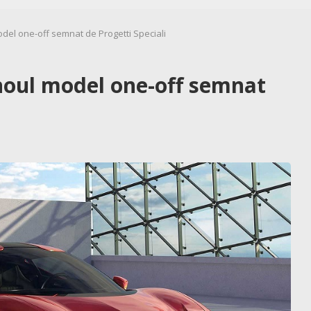
odel one-off semnat de Progetti Speciali
 noul model one-off semnat