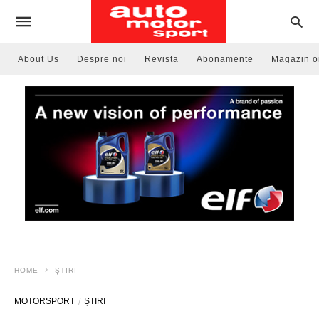
About Us
Despre noi
Revista
Abonamente
Magazin o
HOME
ȘTIRI
MOTORSPORT
ȘTIRI