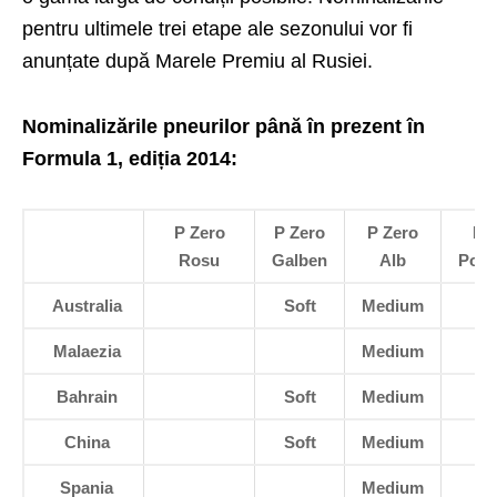
pentru ultimele trei etape ale sezonului vor fi
anunțate după Marele Premiu al Rusiei.
Nominalizările pneurilor până în prezent în
Formula 1, ediția 2014:
P Zero
P Zero
P Zero
P 
Rosu
Galben
Alb
Port
Australia
Soft
Medium
Malaezia
Medium
H
Bahrain
Soft
Medium
China
Soft
Medium
Spania
Medium
H