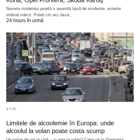
Kona, Opel Frontera, Skoda Karoq
Numele modelului poartă o anumită lipsă de modestie, anterior
străină mărcii. Puteți citi aici dacă…
24 hours în urmă
ȘTIRI
Limitele de alcoolemie în Europa: unde
alcoolul la volan poate costa scump
Un pahar de vin la cină – și apoi la volan? Ceea ce în Germania…