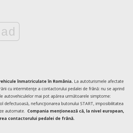
ad
ovehicule înmatriculate în România.
La autoturismele afectate
ării cu intermitenţe a contactorului pedalei de frână: nu se aprind
rile autovehiculelor mai pot apărea următoarele simptome:
rol defectuoasă, nefuncţionarea butonului START, imposibilitatea
iteze automate.
Compania menționează că, la nivel european,
rea contactorului pedalei de frână.