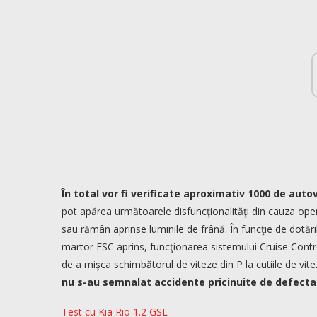
În total vor fi verificate aproximativ 1000 de aut
pot apărea următoarele disfuncţionalităţi din cauza oper
sau rămân aprinse luminile de frână. În funcţie de dotă
martor ESC aprins, funcţionarea sistemului Cruise Cont
de a mişca schimbătorul de viteze din P la cutiile de v
nu s-au semnalat accidente pricinuite de defecta
Test cu Kia Rio 1.2 GSL