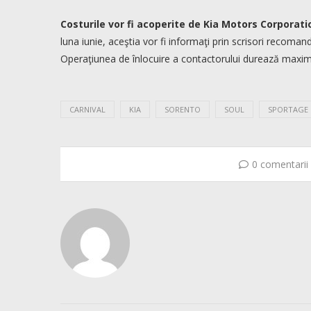
Costurile vor fi acoperite de Kia Motors Corporation 
luna iunie, aceştia vor fi informaţi prin scrisori recoman
Operaţiunea de înlocuire a contactorului durează maxim
CARNIVAL
KIA
SORENTO
SOUL
SPORTAGE
0 comentarii