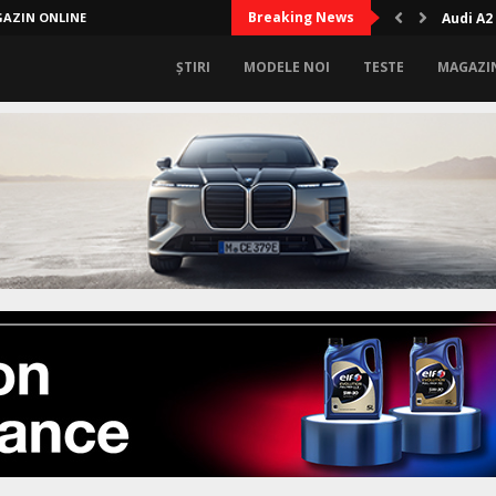
Breaking News
AZIN ONLINE
Audi A2
ȘTIRI
MODELE NOI
TESTE
MAGAZI