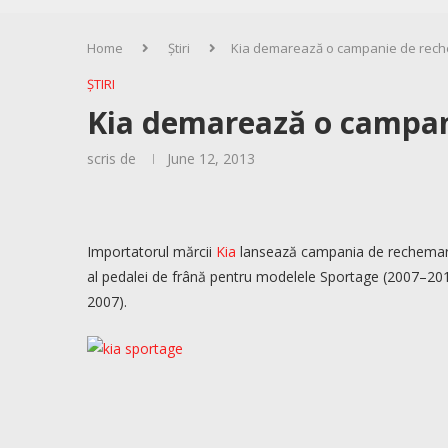
Home
Știri
Kia demarează o campanie de rec
ȘTIRI
Kia demarează o campan
scris de
June 12, 2013
Importatorul mărcii
Kia
lansează campania de rechemare î
al pedalei de frână pentru modelele Sportage (2007–201
2007).