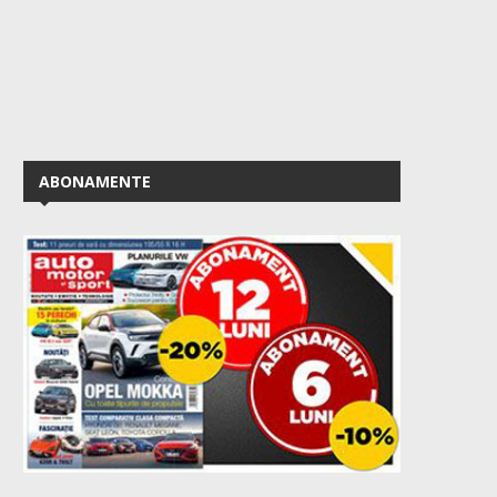
ABONAMENTE
50 de ani de VW Golf GTI –...
Prețuri Skoda Epiq: vers
bază de la...
August 2, 2026
July 27, 2026