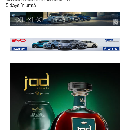
părintele hothatch-urilor moderne: VW…
5 days în urmă