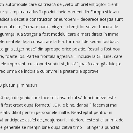
ză automobile care să treacă de „veto-ul” pretențioșilor clienți
pur și simplu au adus în poziții cheie oameni din Europa și le-au
adicală decât a constructorilor europeni – deoarece aceștia sunt
erenul este, în mare parte, virgin – clienții lor se vor bucura de
 siguranță, Kia Stinger a fost modelul care a mers direct în inima
 elementele deja consacrate la Kia: formatul de sedan fastback
e grila „tiger nose” din aproape orice poziție. Restul a fost nou
e, foarte jos. Partea frontală agresivă – inclusiv la GT Line, care
ele impozant, cu stopuri subțiri și „fustă” joasă care găzduiește
eo urmă de îndoială cu privire la pretențiile sportive.
 că tușa de geniu care face tot ansamblul să funcționeze este
i fost creat după formatul „OK, e bine, dar să îl facem și mai
relativ dificil pentru persoanele înalte. Neașteptat pentru un
ă anticipeze astfel de „neajunsuri”. Interiorul este și el un mix de
nale generale se mențin bine după câtva timp – Stinger a punctat