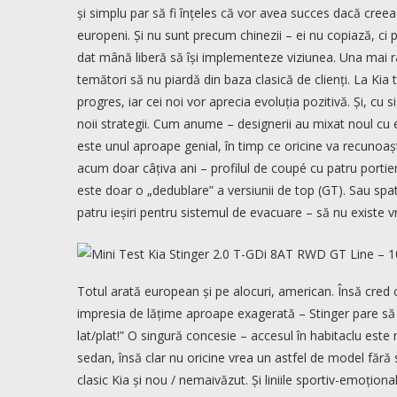
și simplu par să fi înțeles că vor avea succes dacă creea
europeni. Și nu sunt precum chinezii – ei nu copiază, ci 
dat mână liberă să își implementeze viziunea. Una mai r
temători să nu piardă din baza clasică de clienți. La Kia t
progres, iar cei noi vor aprecia evoluția pozitivă. Și, cu
noii strategii. Cum anume – designerii au mixat noul cu
este unul aproape genial, în timp ce oricine va recunoașt
acum doar câțiva ani – profilul de coupé cu patru portier
este doar o „dedublare” a versiunii de top (GT). Sau spat
patru ieșiri pentru sistemul de evacuare – să nu existe vr
Totul arată european și pe alocuri, american. Însă cred
impresia de lățime aproape exagerată – Stinger pare să f
lat/plat!” O singură concesie – accesul în habitaclu este 
sedan, însă clar nu oricine vrea un astfel de model fără s
clasic Kia și nou / nemaivăzut. Și liniile sportiv-emoțio