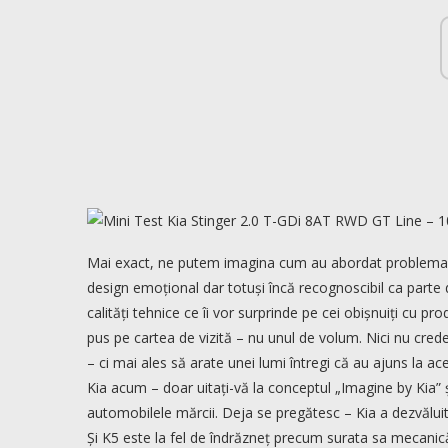
Mai exact, ne putem imagina cum au abordat problema Sc
design emoțional dar totuși încă recognoscibil ca parte d
calități tehnice ce îi vor surprinde pe cei obișnuiți cu 
pus pe cartea de vizită – nu unul de volum. Nici nu credem
– ci mai ales să arate unei lumi întregi că au ajuns la ace
Kia acum – doar uitați-vă la conceptul „Imagine by Kia” și 
automobilele mărcii. Deja se pregătesc – Kia a dezvălu
Și K5 este la fel de îndrăzneț precum surata sa mecanică