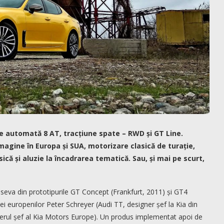
tie automată 8 AT, tracțiune spate – RWD și GT Line.
imagine în Europa și SUA, motorizare clasică de turație,
ică și aluzie la încadrarea tematică. Sau, și mai pe scurt,
e seva din prototipurile GT Concept (Frankfurt, 2011) și GT4
iei europenilor Peter Schreyer (Audi TT, designer șef la Kia din
nerul șef al Kia Motors Europe). Un produs implementat apoi de