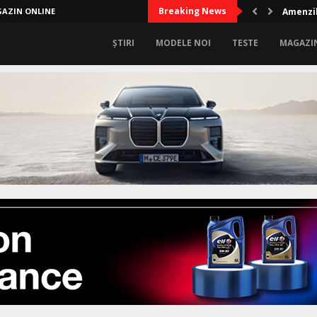
Breaking News
AZIN ONLINE
Amenzil
ȘTIRI
MODELE NOI
TESTE
MAGAZI