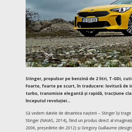
Stinger, propulsor pe benzină de 2 litri, T-GDi, cu
Foarte, foarte pe scurt, în traducere: lovitură de 
turbo, transmisie elegantă și rapidă, tracțiune clas
începutul revoluției…
Să vedem datele de dinaintea nașterii – Stinger își trag
Stinger (NAIAS, 2014), fiind un produs direct al imaginaț
2006, președinte din 2012) și Gregory Guillaume (desig