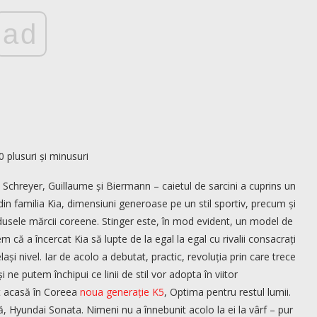
ad
hreyer, Guillaume și Biermann – caietul de sarcini a cuprins un
in familia Kia, dimensiuni generoase pe un stil sportiv, precum și
produsele mărcii coreene. Stinger este, în mod evident, un model de
 că a încercat Kia să lupte de la egal la egal cu rivalii consacrați
lași nivel. Iar de acolo a debutat, practic, revoluția prin care trece
ne putem închipui ce linii de stil vor adopta în viitor
it acasă în Coreea
noua generație K5
, Optima pentru restul lumii.
, Hyundai Sonata. Nimeni nu a înnebunit acolo la ei la vârf – pur