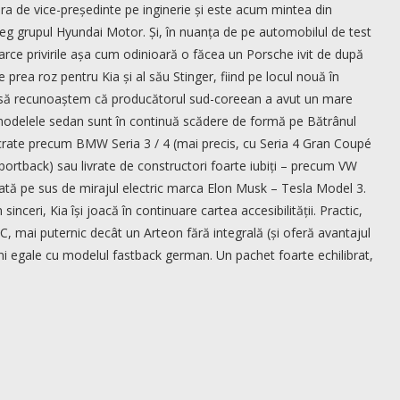
 de vice-președinte pe inginerie și este acum mintea din
eg grupul Hyundai Motor. Și, în nuanța de pe automobilul de test
oarce privirile așa cum odinioară o făcea un Porsche ivit de după
 prea roz pentru Kia și al său Stinger, fiind pe locul nouă în
 să recunoaștem că producătorul sud-coreean a avut un mare
 modelele sedan sunt în continuă scădere de formă pe Bătrânul
acrate precum BMW Seria 3 / 4 (mai precis, cu Seria 4 Gran Coupé
Sportback) sau livrate de constructori foarte iubiți – precum VW
uată pe sus de mirajul electric marca Elon Musk – Tesla Model 3.
inceri, Kia își joacă în continuare cartea accesibilității. Practic,
, mai puternic decât un Arteon fără integrală (și oferă avantajul
uni egale cu modelul fastback german. Un pachet foarte echilibrat,