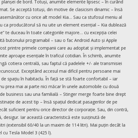
ul planșei de bord. Totuși, anumite elemente lipsesc – în curând
mat. Se acceptă totuși, din motive de clasicism dinamic – însă
fie asemănător cu orice alt model Kia… Sau ca stufosul meniu al
au ca producătorul să nu uite un element esențial – Kia dublează
iale” te duceau în toate categoriile majore… cu excepția celei
ită butonului programabil – sau o fac Android Auto și Apple
 fost printre primele companii care au adoptat și implementat pe
te aproape esențiale în traficul cotidian. În schimb, anumite
ngă cotiera centrală, sau faptul că padelele +/- ale transmisiei
recunoscut. Exceptând accesul mai dificil pentru persoane mai
e spațiu în habitaclu. În față se stă foarte confortabil – iar
 nu prea mai ai parte nici măcar în unele automobile cu două
 de business sau una familială – Stinger merge foarte bine drept
stinație de acest tip – însă spațiul dedicat pasagerilor de pe
ecât suficient pentru orice director de corporație. Sau, din contră,
ă, desigur. Iar această caracteristică este susținută de
ri (extensibil 60/40 la un maxim de 114 litri). Mai puțin decât la
el cu Tesla Model 3 (425 l).