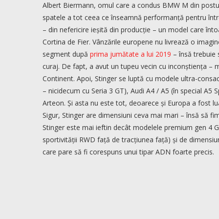
Albert Biermann, omul care a condus BMW M din postura
spatele a tot ceea ce înseamnă performanță pentru într
– din nefericire ieșită din producție – un model care înt
Cortina de Fier. Vânzările europene nu livrează o imagine
segment după
prima jumătate a lui 2019
– însă trebuie
curaj. De fapt, a avut un tupeu vecin cu inconștiența –
Continent. Apoi, Stinger se luptă cu modele ultra-cons
– nicidecum cu Seria 3 GT), Audi A4 / A5 (în special A5 
Arteon. Și asta nu este tot, deoarece și Europa a fost l
Sigur, Stinger are dimensiuni ceva mai mari – însă să fim s
Stinger este mai ieftin decât modelele premium gen 4 GC
sportivității RWD față de tracțiunea față) și de dimensi
care pare să fi corespuns unui tipar ADN foarte precis.