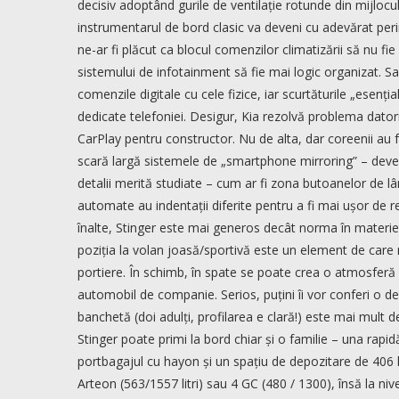
decisiv adoptând gurile de ventilație rotunde din mijloc
instrumentarul de bord clasic va deveni cu adevărat peri
ne-ar fi plăcut ca blocul comenzilor climatizării să nu 
sistemului de infotainment să fie mai logic organizat. S
comenzile digitale cu cele fizice, iar scurtăturile „esenț
dedicate telefoniei. Desigur, Kia rezolvă problema dator
CarPlay pentru constructor. Nu de alta, dar coreenii au
scară largă sistemele de „smartphone mirroring” – deveni
detalii merită studiate – cum ar fi zona butoanelor de lâ
automate au indentații diferite pentru a fi mai ușor de 
înalte, Stinger este mai generos decât norma în materie d
poziția la volan joasă/sportivă este un element de care
portiere. În schimb, în spate se poate crea o atmosferă
automobil de companie. Serios, puțini îi vor conferi o de
banchetă (doi adulți, profilarea e clară!) este mai mult d
Stinger poate primi la bord chiar și o familie – una rapid
portbagajul cu hayon și un spațiu de depozitare de 406 lit
Arteon (563/1557 litri) sau 4 GC (480 / 1300), însă la niv