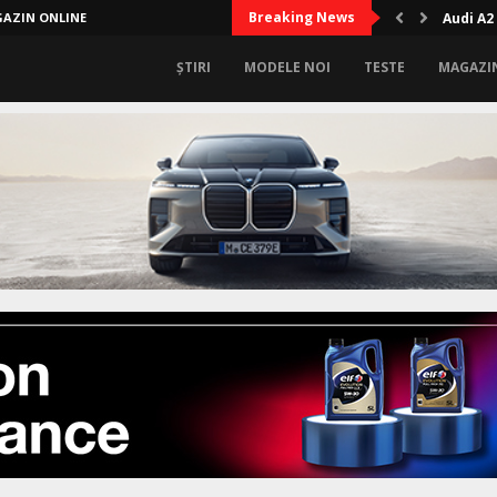
Breaking News
AZIN ONLINE
Audi A2
ȘTIRI
MODELE NOI
TESTE
MAGAZI