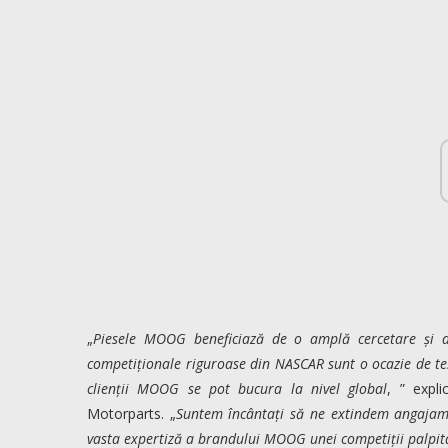
„
Piesele MOOG beneficiază de o amplă cercetare și dez
competiționale riguroase din NASCAR sunt o ocazie de te
clienții MOOG se pot bucura la nivel global
, ” expl
Motorparts. „
Suntem încântați să ne extindem angajame
vasta expertiză a brandului MOOG unei competiții palpit