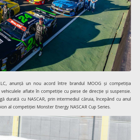
 LLC, anunță un nou acord între brandul MOOG și competiția
hiculele aflate în competiție cu piese de direcție și suspensie.
ngă durată cu NASCAR, prin intermediul căruia, începând cu anul
pion al competiției Monster Energy NASCAR Cup Series.