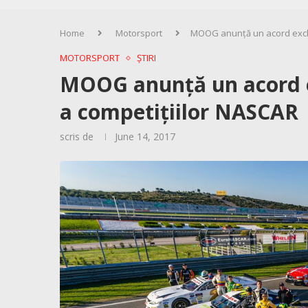
Home
Motorsport
MOOG anunță un acord exclu
MOTORSPORT
ȘTIRI
MOOG anunță un acord e
a competițiilor NASCAR
scris de
June 14, 2017