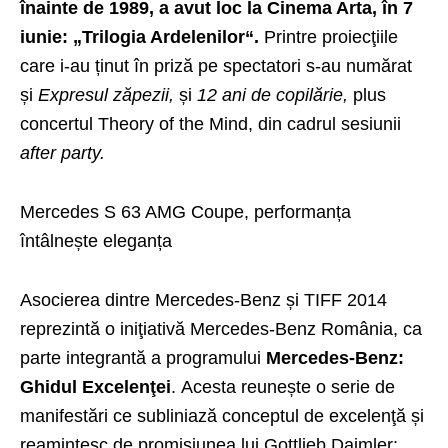
înainte de 1989, a avut loc la Cinema Arta, în 7
iunie: „Trilogia Ardelenilor“.
Printre proiecţiile
care i-au ținut în priză pe spectatori s-au numărat
și
Expresul zăpezii,
și
12 ani de copilărie,
plus
concertul Theory of the Mind, din cadrul sesiunii
after party.
Mercedes S 63 AMG Coupe, performanța
întâlnește eleganța
Asocierea dintre Mercedes-Benz și TIFF 2014
reprezintă o iniţiativă Mercedes-Benz România, ca
parte integrantă a programului
Mercedes-Benz:
Ghidul Excelen
ţei
. Acesta reunește o serie de
manifestări ce subliniază conceptul de excelenţă și
reamintesc de promisiunea lui Gottlieb Daimler: