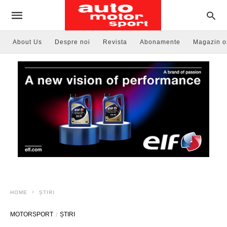
About Us
Despre noi
Revista
Abonamente
Magazin o
HOME
ȘTIRI
MOTORSPORT
ȘTIRI