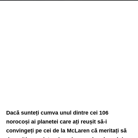
Dacă sunteți cumva unul dintre cei 106
norocoși ai planetei care ați reușit să-i
convingeți pe cei de la McLaren că meritați să