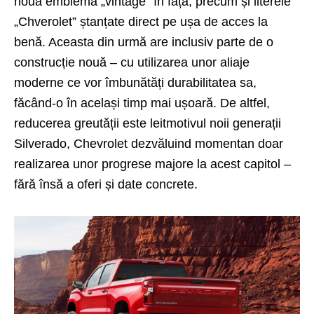
noua emblemă „vintage” în față, precum și literele
„Chverolet” ștanțate direct pe ușa de acces la
benă. Aceasta din urmă are inclusiv parte de o
construcție nouă – cu utilizarea unor aliaje
moderne ce vor îmbunătăți durabilitatea sa,
făcând-o în același timp mai ușoară. De altfel,
reducerea greutății este leitmotivul noii generații
Silverado, Chevrolet dezvăluind momentan doar
realizarea unor progrese majore la acest capitol –
fără însă a oferi și date concrete.