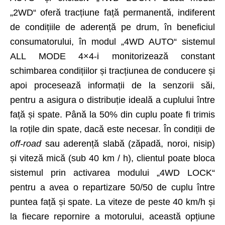
„2WD“ oferă tracțiune față permanentă, indiferent
de condițiile de aderență pe drum, în beneficiul
consumatorului, în modul „4WD AUTO“ sistemul
ALL MODE 4×4-i monitorizează constant
schimbarea condițiilor și tracțiunea de conducere și
apoi procesează informații de la senzorii săi,
pentru a asigura o distribuție ideală a cuplului între
față și spate. Până la 50% din cuplu poate fi trimis
la roțile din spate, dacă este necesar. În condiții de
off-road
sau aderență slabă (zăpadă, noroi, nisip)
și viteză mică (sub 40 km / h), clientul poate bloca
sistemul prin activarea modului „4WD LOCK“
pentru a avea o repartizare 50/50 de cuplu între
puntea față și spate. La viteze de peste 40 km/h și
la fiecare repornire a motorului, această opțiune