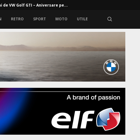
 generație Mercedes GLA: platforma MMA de clasă compactă,...
N
RETRO
SPORT
MOTO
UTILE