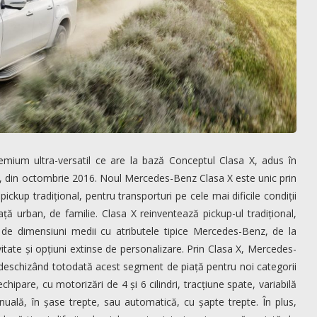
mium ultra-versatil ce are la bază Conceptul Clasa X, adus în
, din octombrie 2016. Noul Mercedes-Benz Clasa X este unic prin
 pickup tradițional, pentru transporturi pe cele mai dificile condiții
ță urban, de familie. Clasa X reinventează pickup-ul tradițional,
p de dimensiuni medii cu atributele tipice Mercedes-Benz, de la
itate și opțiuni extinse de personalizare. Prin Clasa X, Mercedes-
 deschizând totodată acest segment de piață pentru noi categorii
chipare, cu motorizări de 4 și 6 cilindri, tracțiune spate, variabilă
ală, în șase trepte, sau automatică, cu șapte trepte. În plus,