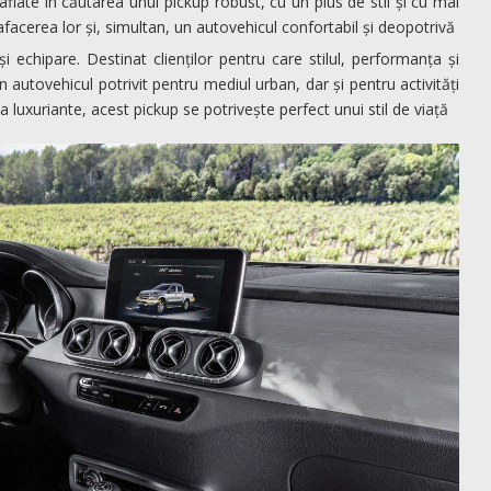
ate în căutarea unui pickup robust, cu un plus de stil și cu mai
afacerea lor și, simultan, un autovehicul confortabil și deopotrivă
echipare. Destinat clienților pentru care stilul, performanța și
autovehicul potrivit pentru mediul urban, dar și pentru activități
a luxuriante, acest pickup se potrivește perfect unui stil de viață