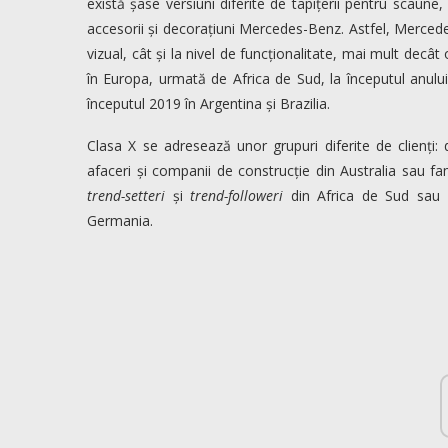
există șase versiuni diferite de tapițerii pentru scaune,
accesorii și decorațiuni Mercedes-Benz. Astfel, Mercede
vizual, cât și la nivel de funcționalitate, mai mult decâ
în Europa, urmată de Africa de Sud, la începutul anului
începutul 2019 în Argentina și Brazilia.
Clasa X se adresează unor grupuri diferite de clienți: d
afaceri și companii de construcție din Australia sau fa
trend-setteri
și
trend-followeri
din Africa de Sud sau M
Germania.