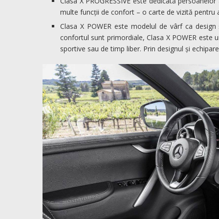
Clasa X PROGRESSIVE este dedicată persoanelor afl
multe funcții de confort – o carte de vizită pentru 
Clasa X POWER este modelul de vârf ca design și 
confortul sunt primordiale, Clasa X POWER este un 
sportive sau de timp liber. Prin designul și echipare