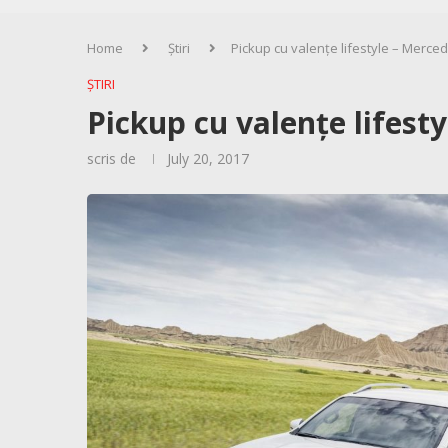
Home
Știri
Pickup cu valențe lifestyle – Merce
ȘTIRI
Pickup cu valențe lifest
scris de
July 20, 2017