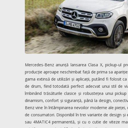
Mercedes-Benz anunță lansarea Clasa X, pickup-ul pre
producție aproape neschimbat față de prima sa apariție
gama extinsă de utilizări și aplicații, putând fi folosit ca
de drum, fiind totodată perfect adecvat unui stil de via
îmbinând trăsăturile clasice și robustețea unui picku
dinamism, confort și siguranță, până la design, conectiv
Benz vine în întâmpinarea nevoilor moderne ale pieței,
de consumatori. Disponibil în trei variante de design și e
sau 4MATIC4 permanentă, și cu o cutie de viteze manu