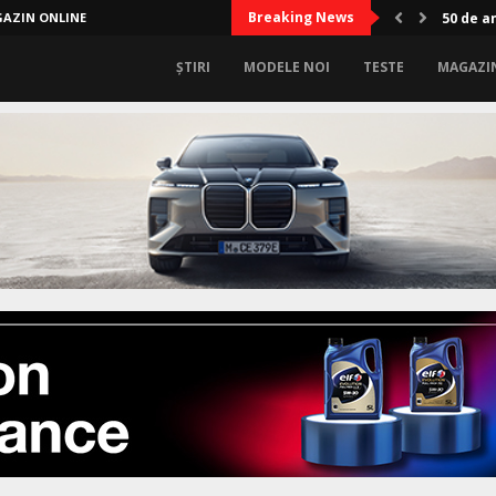
Breaking News
AZIN ONLINE
A treia
ȘTIRI
MODELE NOI
TESTE
MAGAZI