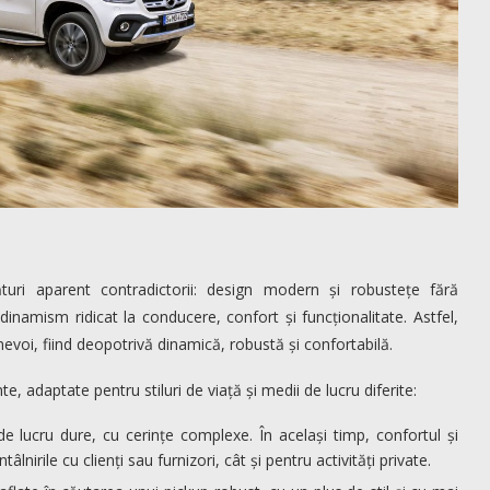
uri aparent contradictorii: design modern și robustețe fără
inamism ridicat la conducere, confort și funcționalitate. Astfel,
voi, fiind deopotrivă dinamică, robustă și confortabilă.
nte, adaptate pentru stiluri de viață și medii de lucru diferite:
e lucru dure, cu cerințe complexe. În același timp, confortul și
irile cu clienți sau furnizori, cât și pentru activități private.