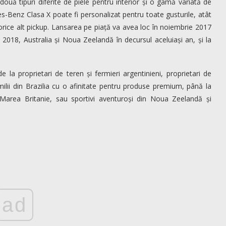
 două tipuri diferite de piele pentru interior și o gamă variată de
s-Benz Clasa X poate fi personalizat pentru toate gusturile, atât
t orice alt pickup. Lansarea pe piață va avea loc în noiembrie 2017
 2018, Australia și Noua Zeelandă în decursul aceluiași an, și la
e la proprietari de teren și fermieri argentinieni, proprietari de
milii din Brazilia cu o afinitate pentru produse premium, până la
area Britanie, sau sportivi aventuroși din Noua Zeelandă și
ad