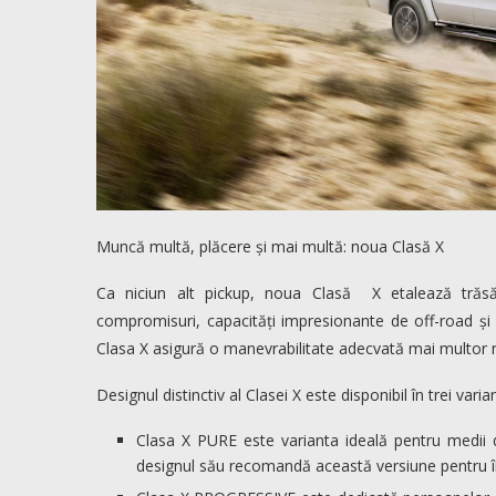
Muncă multă, plăcere și mai multă: noua Clasă X
Ca niciun alt pickup, noua Clasă X etalează trăsăt
compromisuri, capacități impresionante de off-road și d
Clasa X asigură o manevrabilitate adecvată mai multor ne
Designul distinctiv al Clasei X este disponibil în trei varia
Clasa X PURE este varianta ideală pentru medii d
designul său recomandă această versiune pentru întâln