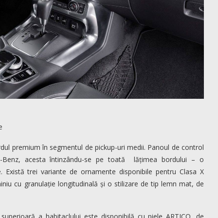
e
dardul premium în segmentul de pickup-uri medii. Panoul de control
s-Benz, acesta întinzându-se pe toată lățimea bordului – o
. Există trei variante de ornamente disponibile pentru Clasa X
u cu granulație longitudinală și o stilizare de tip lemn mat, de
 superioară a habitaclului este disponibilă cu piele ARTICO, de