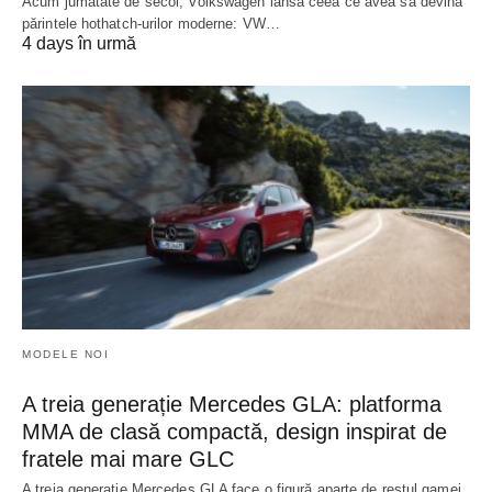
Acum jumătate de secol, Volkswagen lansa ceea ce avea să devină
părintele hothatch-urilor moderne: VW…
4 days în urmă
MODELE NOI
A treia generație Mercedes GLA: platforma
MMA de clasă compactă, design inspirat de
fratele mai mare GLC
A treia generație Mercedes GLA face o figură aparte de restul gamei