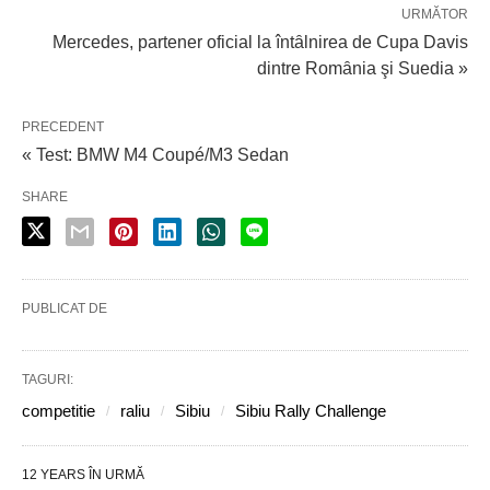
URMĂTOR
Mercedes, partener oficial la întȃlnirea de Cupa Davis
dintre Romȃnia şi Suedia »
PRECEDENT
« Test: BMW M4 Coupé/M3 Sedan
SHARE
PUBLICAT DE
TAGURI:
competitie
raliu
Sibiu
Sibiu Rally Challenge
12 YEARS ÎN URMĂ