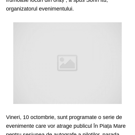
frumoase locuri din oraș“, a spus Sorin Itu,
organizatorul evenimentului.
Vineri, 10 octombrie, sunt programate o serie de
evenimente care vor atrage publicul în Piața Mare
pentru sesiunea de autografe a piloților, parada