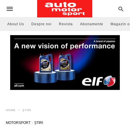
About Us
Despre noi
Revista
Abonamente
Magazin o
HOME
ȘTIRI
MOTORSPORT
ȘTIRI