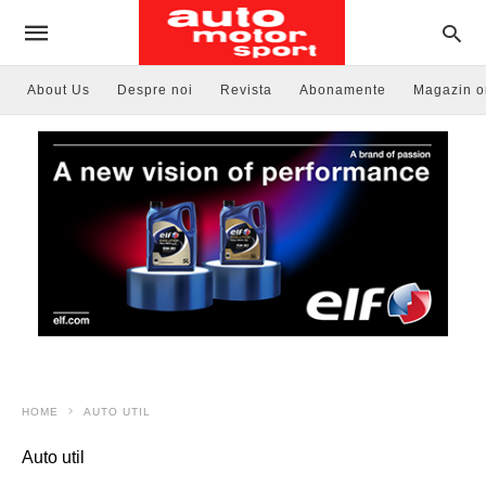
About Us
Despre noi
Revista
Abonamente
Magazin o
HOME
AUTO UTIL
Auto util