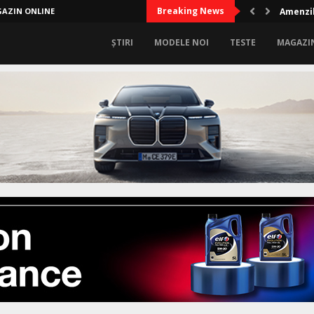
Breaking News
AZIN ONLINE
Amenzil
ȘTIRI
MODELE NOI
TESTE
MAGAZI