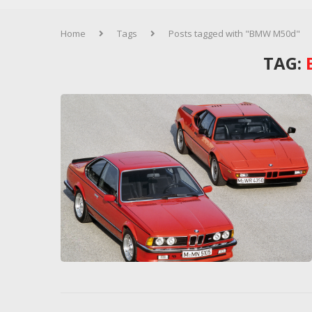
Home
Tags
Posts tagged with "BMW M50d"
TAG: