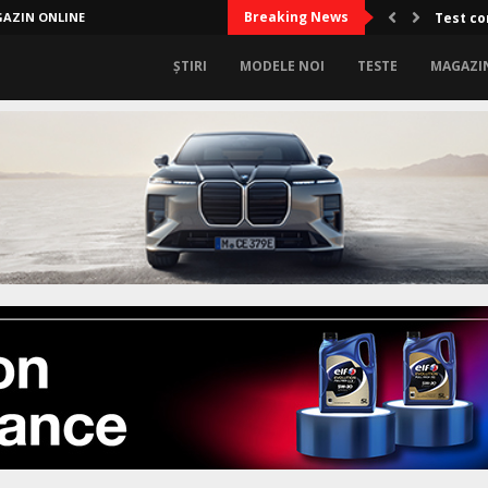
Breaking News
AZIN ONLINE
Test co
ȘTIRI
MODELE NOI
TESTE
MAGAZI