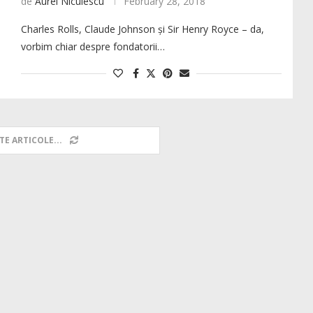
de
Aurel Niculescu
February 28, 2018
Charles Rolls, Claude Johnson și Sir Henry Royce – da,
vorbim chiar despre fondatorii…
TE ARTICOLE...