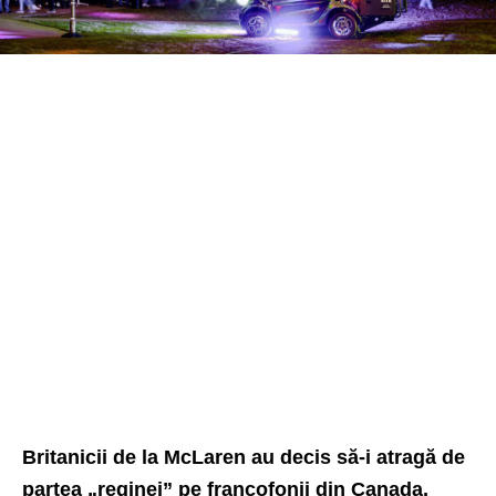
Britanicii de la McLaren au decis să-i atragă de
partea „reginei” pe francofonii din Canada,