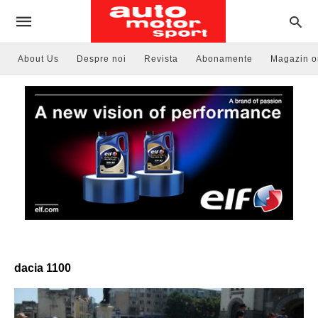
About Us
Despre noi
Revista
Abonamente
Magazin o
dacia 1100