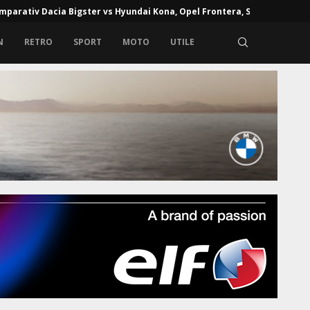
e de alcoolemie în Europa: unde alcoolul la volan poate...
N
RETRO
SPORT
MOTO
UTILE