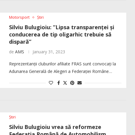
Motorsport
Știri
Silviu Bulugioiu: ”Lipsa transparenței și
conducerea de tip oligarhic trebuie să
dispară”
de
AMS
January 31, 2023
Reprezentanții cluburilor afiliate FRAS sunt convocați la
Adunarea Generală de Alegeri a Federației Române…
Știri
Silviu Bulugioiu vrea să reformeze
Federația Română de Automobilism