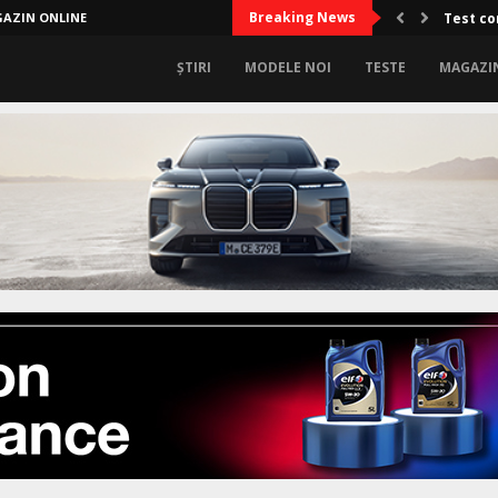
Breaking News
AZIN ONLINE
Limitel
ȘTIRI
MODELE NOI
TESTE
MAGAZI