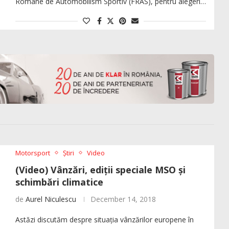
Române de Automobilism Sportiv (FRAS), pentru alegeri…
Motorsport
Știri
Video
(Video) Vânzări, ediții speciale MSO și
schimbări climatice
de
Aurel Niculescu
December 14, 2018
Astăzi discutăm despre situația vânzărilor europene în