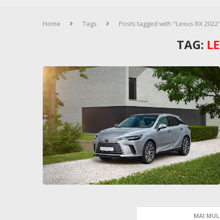
Home
Tags
Posts tagged with "Lexus RX 2022
TAG:
LE
MAI MUL