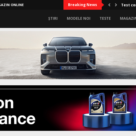
Breaking News
AZIN ONLINE
Test co
ȘTIRI
MODELE NOI
TESTE
MAGAZI