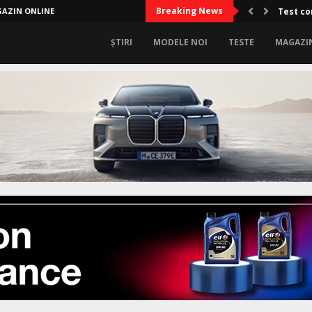
Breaking News
AZIN ONLINE
Test co
ȘTIRI
MODELE NOI
TESTE
MAGAZI