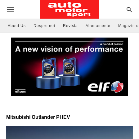
About Us
Despre noi
Revista
Abonamente
Magazin o
Mitsubishi Outlander PHEV