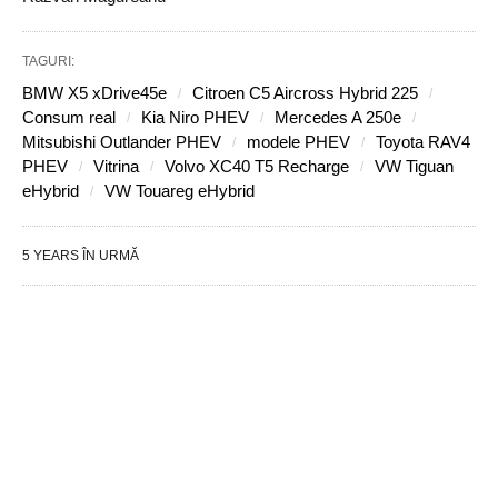
TAGURI:
BMW X5 xDrive45e
Citroen C5 Aircross Hybrid 225
Consum real
Kia Niro PHEV
Mercedes A 250e
Mitsubishi Outlander PHEV
modele PHEV
Toyota RAV4
PHEV
Vitrina
Volvo XC40 T5 Recharge
VW Tiguan
eHybrid
VW Touareg eHybrid
5 YEARS ÎN URMĂ