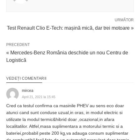
URMĂTOR
Test Renault Clio E-Tech: mașină mică, dar trei motoare »
PRECEDENT
« Mercedes-Benz România deschide un nou Centru de
Logistică
VEDEȚI COMENTARII
mircea
April 21, 2021 la 15:45
Cred ca testul confirma ca masinile PHEV au sens eco doar
atunci cand sunt conduse uzual,in oras, in modul electric si
utilizate la modul termic&hibrid doar ,ocazional,in afara
localitatilor. Altfel,masa suplimentara a motorului termic si a
bateriei,probabil peste 200 kg,va adauga consum suplimentar