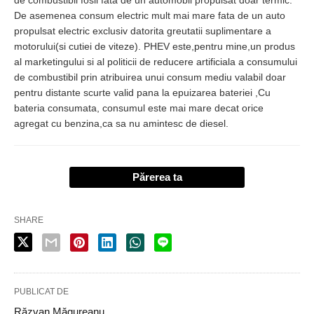
de combustibil fosil fata de un automobil propulsat doar termic.
De asemenea consum electric mult mai mare fata de un auto
propulsat electric exclusiv datorita greutatii suplimentare a
motorului(si cutiei de viteze). PHEV este,pentru mine,un produs
al marketingului si al politicii de reducere artificiala a consumului
de combustibil prin atribuirea unui consum mediu valabil doar
pentru distante scurte valid pana la epuizarea bateriei ,Cu
bateria consumata, consumul este mai mare decat orice
agregat cu benzina,ca sa nu amintesc de diesel.
Părerea ta
SHARE
PUBLICAT DE
Răzvan Măgureanu