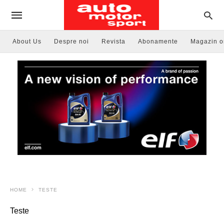
About Us
Despre noi
Revista
Abonamente
Magazin o
HOME
TESTE
Teste