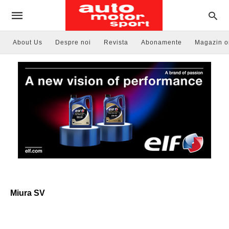
About Us
Despre noi
Revista
Abonamente
Magazin o
Miura SV