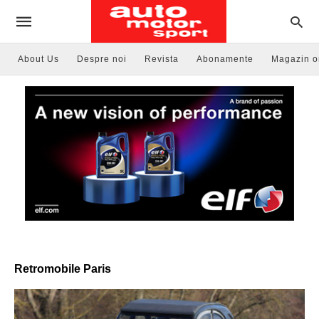
About Us
Despre noi
Revista
Abonamente
Magazin o
Retromobile Paris