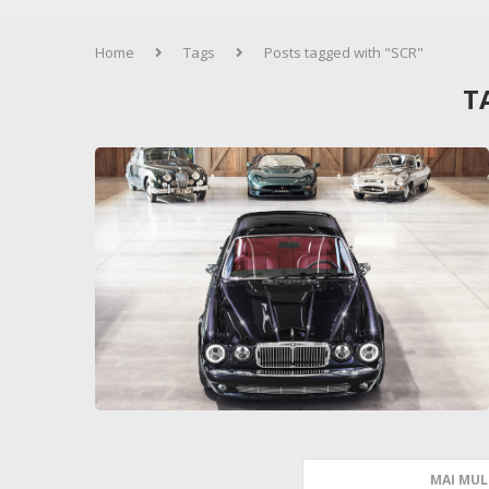
Home
Tags
Posts tagged with "SCR"
T
MAI MUL