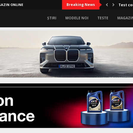
Breaking News
AZIN ONLINE
Test co
ȘTIRI
MODELE NOI
TESTE
MAGAZI