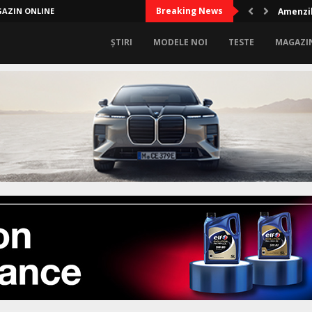
Breaking News
AZIN ONLINE
Amenzil
ȘTIRI
MODELE NOI
TESTE
MAGAZI