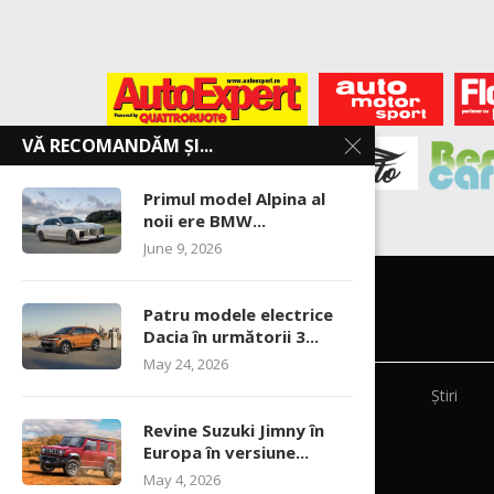
VĂ RECOMANDĂM ȘI...
Primul model Alpina al
noii ere BMW...
June 9, 2026
Patru modele electrice
Dacia în următorii 3...
May 24, 2026
Știri
Revine Suzuki Jimny în
Europa în versiune...
May 4, 2026