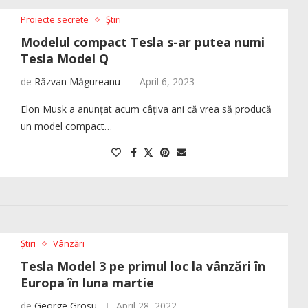
Proiecte secrete
Știri
Modelul compact Tesla s-ar putea numi
Tesla Model Q
de
Răzvan Măgureanu
April 6, 2023
Elon Musk a anunțat acum câțiva ani că vrea să producă
un model compact…
Știri
Vânzări
Tesla Model 3 pe primul loc la vânzări în
Europa în luna martie
de
George Grosu
April 28, 2022