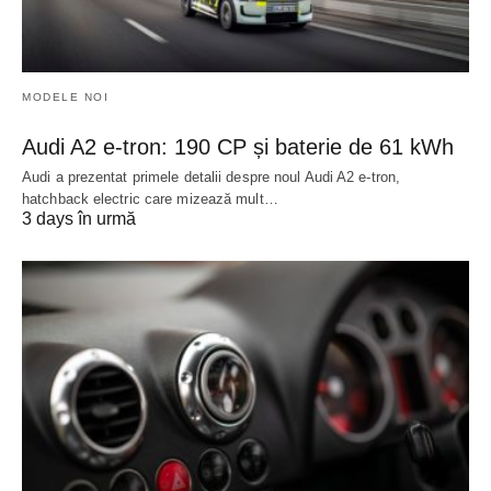
MODELE NOI
Audi A2 e-tron: 190 CP și baterie de 61 kWh
Audi a prezentat primele detalii despre noul Audi A2 e-tron,
hatchback electric care mizează mult…
3 days în urmă