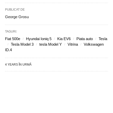
PUBLICAT DE
George Grosu
TAGURI:
Fiat 500e
Hyundai Ioniq 5
Kia EV6
Piata auto
Tesla
Tesla Model 3
tesla Model Y
Vitrina
Volkswagen
ID.4
4 YEARS ÎN URMĂ